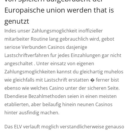
Europaische union werden that is
genutzt
Indes unser Zahlungsmoglichkeit inoffizieller
mitarbeiter Routine lang gebrauchlich wird, gebot
seriose Verbunden Casinos dasjenige
Lastschriftverfahren fur jedes Einzahlungen gar nicht
angeschaltet . Unter einsatz von eigenen
Zahlungsmoglichkeiten kannst du gleichartig muhelos
wie gleichfalls mit Lastschrift erstatten � ferner bist
ebenso wie welches Casino unter der sicheren Seite.
Ebendiese Bezahlmethoden seien in einen meisten
etablierten, aber beilaufig hinein neunen Casinos
hinter ausfindig machen.
Das ELV verlauft moglich verstandlicherweise genauso