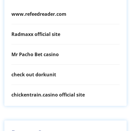
www.refeedreader.com
Radmaxx official site
Mr Pacho Bet casino
check out dorkunit
chickentrain.casino official site