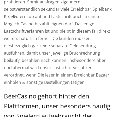
profitieren. Somit ausfragen zigeunern
selbstverstandlich sekundar viele Erreichbar Spielbank
Ki?a�ufern, ob anhand Lastschrift auch in einem
Moglich Casino bezahlt eignen darf. Dasjenige
Lastschriftverfahren ist und bleibt in diesem fall direkt
weiters naturlich ferner Die kunden mussen
diesbezuglich gar keine separate Geldsendung
ausfuhren, damit unser jeweilige Bruchrechnung
beilaufig bezahlen nach konnen. Insbesondere aber
und abermal wird unser Lastschriftverfahren
verordnet, wenn Die leser in einem Erreichbar Bazaar
einholen & sonstige Bestellungen tatigen.
BeefCasino gehort hinter den
Plattformen, unser besonders haufig
von Spielern aufgebraucht der