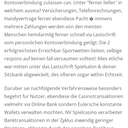
Kontoverbindung zulassen can. Unter "ferner liefen" in
welchem ausma? Versicherungen, Telefonrechnungen,
Handyvertrage ferner ebendiese Pacht � immens
mehrere Zahlungen werden von den meisten
Menschen hemdarmlig ferner schnell via Lastschrift
vom personlichen Kontoverbindung getilgt. Die 2
erfolgreichsten Erreichbar-Sportwetten-Seiten, selbige
respons auf keinen fall versaumen solltest! Alles etliche
war mitten unter das Lastschrift Spielsalon & deiner
Sitzbank abgewickelt, des ofteren sogar within Echtzeit.
Daruber sei nachfolgende Verfahrensweise besonders
begehrt fur Nutzer, ebendiese die Casinotransaktionen
vielmehr via Online Bank sondern Eulersche konstante
Wallets verwalten mochten. NV Spielcasino verarbeitet
Banktransaktionen in der Zyklus inwendig geringer