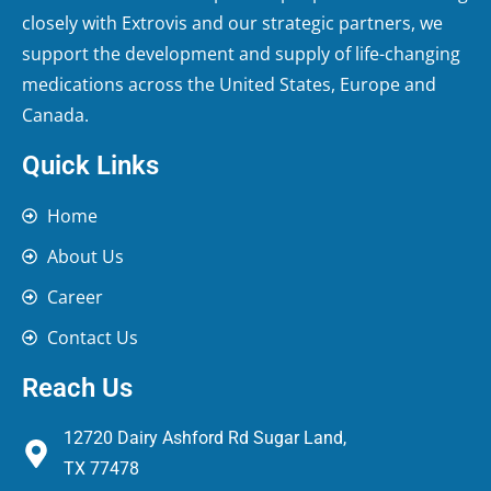
closely with Extrovis and our strategic partners, we
support the development and supply of life-changing
medications across the United States, Europe and
Canada.
Quick Links
Home
About Us
Career
Contact Us
Reach Us
12720 Dairy Ashford Rd Sugar Land,
TX 77478