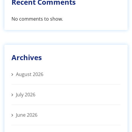
Recent Comments
No comments to show.
Archives
August 2026
July 2026
June 2026