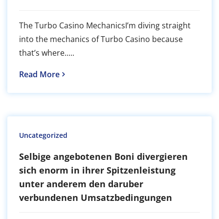
The Turbo Casino MechanicsI’m diving straight
into the mechanics of Turbo Casino because
that’s where.....
Read More
Uncategorized
Selbige angebotenen Boni divergieren
sich enorm in ihrer Spitzenleistung
unter anderem den daruber
verbundenen Umsatzbedingungen