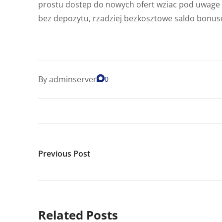
prostu dostep do nowych ofert wziac pod uwage
bez depozytu, rzadziej bezkosztowe saldo bonus
By
adminserver
0
Previous Post
Related Posts