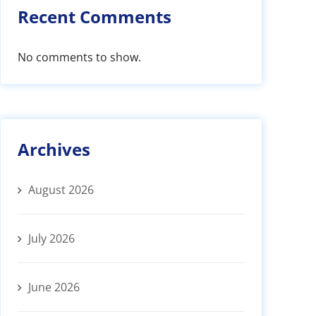
Recent Comments
No comments to show.
Archives
August 2026
July 2026
June 2026