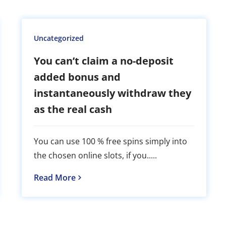
Uncategorized
You can’t claim a no-deposit
added bonus and
instantaneously withdraw they
as the real cash
You can use 100 % free spins simply into
the chosen online slots, if you.....
Read More