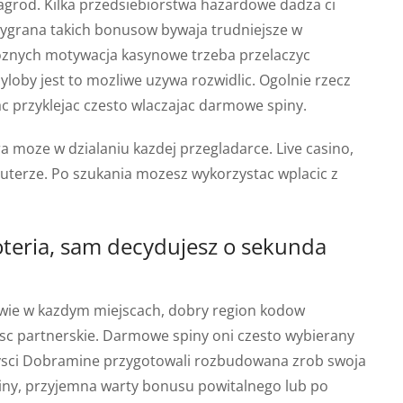
agrod. Kilka przedsiebiorstwa hazardowe dadza ci
 wygrana takich bonusow bywaja trudniejsze w
znych motywacja kasynowe trzeba przelaczyc
loby jest to mozliwe uzywa rozwidlic. Ogolnie rzecz
ac przyklejac czesto wlaczajac darmowe spiny.
 moze w dzialaniu kazdej przegladarce. Live casino,
uterze. Po szukania mozesz wykorzystac wplacic z
loteria, sam decydujesz o sekunda
wie w kazdym miejscach, dobry region kodow
c partnerskie. Darmowe spiny oni czesto wybierany
rzysci Dobramine przygotowali rozbudowana zrob swoja
piny, przyjemna warty bonusu powitalnego lub po