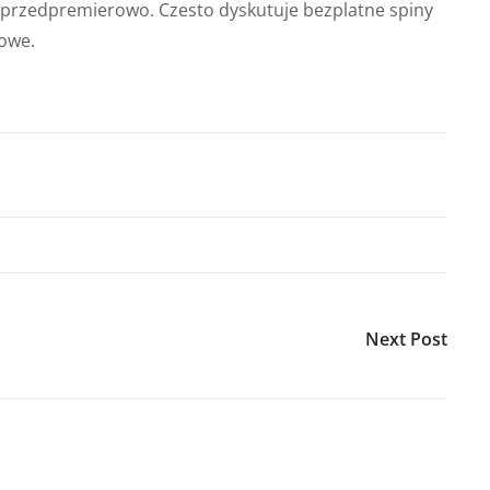
 przedpremierowo. Czesto dyskutuje bezplatne spiny
owe.
Next Post