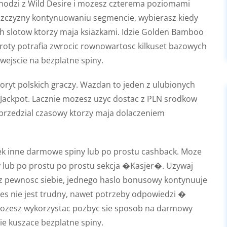
hodzi z Wild Desire i mozesz czterema poziomami
szczyzny kontynuowaniu segmencie, wybierasz kiedy
ych slotow ktorzy maja ksiazkami. Idzie Golden Bamboo
roty potrafia zwrocic rownowartosc kilkuset bazowych
wejscie na bezplatne spiny.
ryt polskich graczy. Wazdan to jeden z ulubionych
la Jackpot. Lacznie mozesz uzyc dostac z PLN srodkow
rzedzial czasowy ktorzy maja dolaczeniem
iek inne darmowe spiny lub po prostu cashback. Moze
aty lub po prostu po prostu sekcja �Kasjer�. Uzywaj
sz pewnosc siebie, jednego haslo bonusowy kontynuuje
es nie jest trudny, nawet potrzeby odpowiedzi �
nie mozesz wykorzystac pozbyc sie sposob na darmowy
ie kuszace bezplatne spiny.