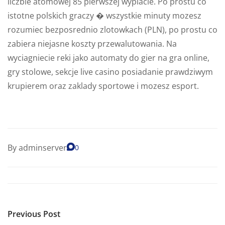
liczbie atomowej 85 pierwszej wyplacie. Po prostu co
istotne polskich graczy � wszystkie minuty mozesz
rozumiec bezposrednio zlotowkach (PLN), po prostu co
zabiera niejasne koszty przewalutowania. Na
wyciagniecie reki jako automaty do gier na gra online,
gry stolowe, sekcje live casino posiadanie prawdziwym
krupierem oraz zaklady sportowe i mozesz esport.
By
adminserver
0
Previous Post