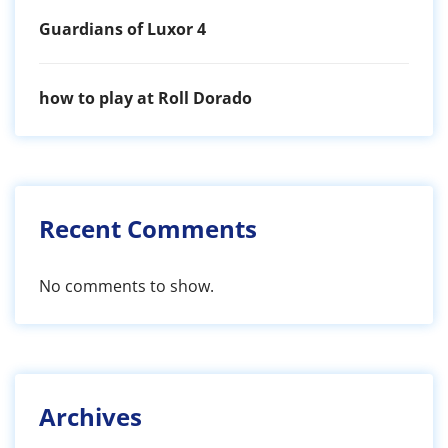
Guardians of Luxor 4
how to play at Roll Dorado
Recent Comments
No comments to show.
Archives