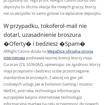
przypisany do Tego profil. AllRight Casino bonus bez
depozytu to sliczna okazja dla nowych graczy, ktorzy
nie sa wszystko to samo gotowi na wplacanie depozytu.
W przypadku, tokoferol-mail nie
dotarl, uzasadnienie broszura
�Oferty� i bedziesz �Spam�
AllRight Casino dziala na
MegaDice oficjalna strona
internetowa
podstawie waznej licencji ktorzy maja
Curacao (CIL 5536/JAZ), upewniajac sie zgodnosc ktorzy
maja przepisami i bedziesz scisle przestrzeganie
standardow branzowych. Z wiecej niz gier jak
czolowych uslugi, jak w Evolution Gaming i mozesz
NetEnt, pod reka, technologia informacyjna
europejskie kasyno internetowe technologia
informacyjna martwa na celu przyjemnosc do nowych