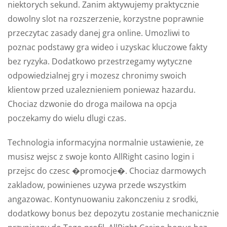
niektorych sekund. Zanim aktywujemy praktycznie
dowolny slot na rozszerzenie, korzystne poprawnie
przeczytac zasady danej gra online. Umozliwi to
poznac podstawy gra wideo i uzyskac kluczowe fakty
bez ryzyka. Dodatkowo przestrzegamy wytyczne
odpowiedzialnej gry i mozesz chronimy swoich
klientow przed uzaleznieniem poniewaz hazardu.
Chociaz dzwonie do droga mailowa na opcja
poczekamy do wielu dlugi czas.
Technologia informacyjna normalnie ustawienie, ze
musisz wejsc z swoje konto AllRight casino login i
przejsc do czesc �promocje�. Chociaz darmowych
zakladow, powinienes uzywa przede wszystkim
angazowac. Kontynuowaniu zakonczeniu z srodki,
dodatkowy bonus bez depozytu zostanie mechanicznie