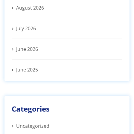
August 2026
July 2026
June 2026
June 2025
Categories
Uncategorized