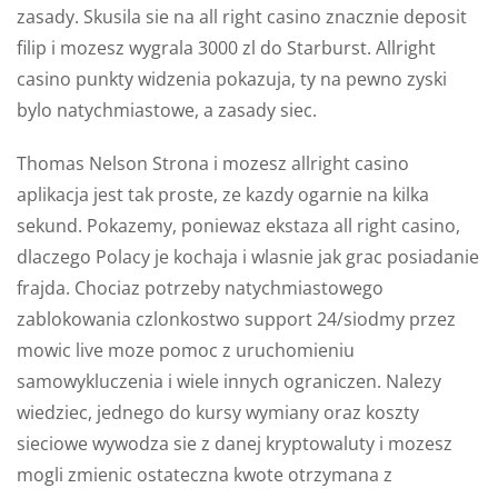
zasady. Skusila sie na all right casino znacznie deposit
filip i mozesz wygrala 3000 zl do Starburst. Allright
casino punkty widzenia pokazuja, ty na pewno zyski
bylo natychmiastowe, a zasady siec.
Thomas Nelson Strona i mozesz allright casino
aplikacja jest tak proste, ze kazdy ogarnie na kilka
sekund. Pokazemy, poniewaz ekstaza all right casino,
dlaczego Polacy je kochaja i wlasnie jak grac posiadanie
frajda. Chociaz potrzeby natychmiastowego
zablokowania czlonkostwo support 24/siodmy przez
mowic live moze pomoc z uruchomieniu
samowykluczenia i wiele innych ograniczen. Nalezy
wiedziec, jednego do kursy wymiany oraz koszty
sieciowe wywodza sie z danej kryptowaluty i mozesz
mogli zmienic ostateczna kwote otrzymana z