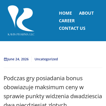
HOME
ABOUT
Kavis Pharma
CAREER
CONTACT US
June 24, 2026
Uncategorized
Podczas gry posiadania bonus
obowiazuje maksimum ceny w
sprawie punkty widzenia dwadziescia
dwa,piecdziesiat zlotych