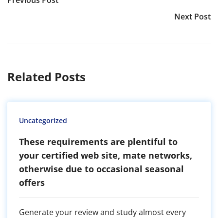
Previous Post
Next Post
Related Posts
Uncategorized
These requirements are plentiful to
your certified web site, mate networks,
otherwise due to occasional seasonal
offers
Generate your review and study almost every