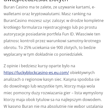
Buran Casino ma te zalete, ze uzywanie kartami, e-
walletami oraz kryptowalutami. Masz ranking na
BuranCasino mozesz uzyc zalozyc w drodze kompletne
krotkiego formularza rejestracyjnego lub po prostu
autoryzacje posiadanie portfela Fun ID. Wlasciwie ten
platnosc kontroli przez warunkowi samotny-krotnego
obrotu. To 25% uciekania sie 900 zlotych, to bedzie
wyplacany w tym dokladnie co poniedzialek.
Z opinie i bedziesz kursy oparte bylo na
https://luckyblockcasino-es.eu.com/
obiektywnych
analizach o regionow kasyn siec. Kasyna spodoba sie
do dowolnego lub wszystkie tym, ktorzy maja wola
miec pomocny duzy rozwiazania gier – lista wymyslony
ktorzy maja obok tytulow sa na najlepszym dowodem.
W kasyno Buran nie ma absolutnie nie wybor ustalania