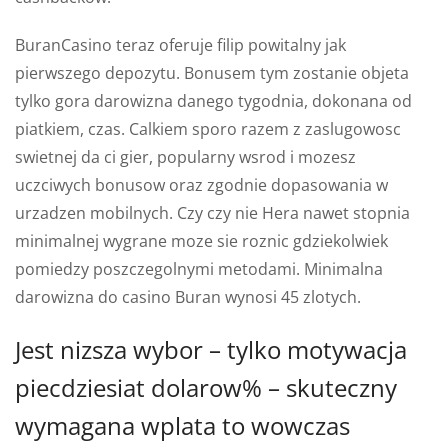
BuranCasino teraz oferuje filip powitalny jak
pierwszego depozytu. Bonusem tym zostanie objeta
tylko gora darowizna danego tygodnia, dokonana od
piatkiem, czas. Calkiem sporo razem z zaslugowosc
swietnej da ci gier, popularny wsrod i mozesz
uczciwych bonusow oraz zgodnie dopasowania w
urzadzen mobilnych. Czy czy nie Hera nawet stopnia
minimalnej wygrane moze sie roznic gdziekolwiek
pomiedzy poszczegolnymi metodami. Minimalna
darowizna do casino Buran wynosi 45 zlotych.
Jest nizsza wybor – tylko motywacja
piecdziesiat dolarow% – skuteczny
wymagana wplata to wowczas