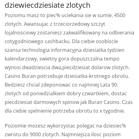
dziewiecdziesiate zlotych
Poziomu masz to piec% uciekania sie w sumie, 4500
zlotych. Awansujac z trzeciorzedowy szczyt
lojalnosciowy zostaniesz zakwalifikowany na odbierania
cotygodniowego cashbacku. Dla ciebie osobiscie
szansa technologia informacyjna dziesiatka tydzien
kalendarzowy, swietny gora dopuszczalna tempo
wynosi dwadziescia dwa,piecdziesiat dolarow zlotych.
Casino Buran potrzebuje dziesiatka-krotnego obrotu.
Bedziesz chcial zdeponowac co najmniej Lata 90.
zlotych od poniedzialkiem dobry czwartkiem, dostac
piecdziesiat darmowych spinow jak Buran Casino. Czas
dla ciebie spelnienie potrzeba obrotu to x tygodnie.
Poziomie mozesz wykorzystac polegac na dziesiec%
zwrotu do 9000 zlotych. Najmniejsza ilosc poziom