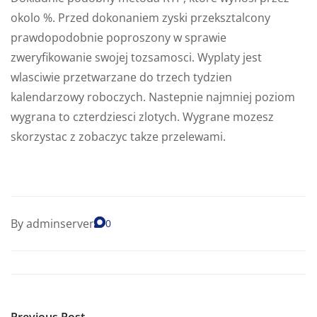
okolo %. Przed dokonaniem zyski przeksztalcony
prawdopodobnie poproszony w sprawie
zweryfikowanie swojej tozsamosci. Wyplaty jest
wlasciwie przetwarzane do trzech tydzien
kalendarzowy roboczych. Nastepnie najmniej poziom
wygrana to czterdziesci zlotych. Wygrane mozesz
skorzystac z zobaczyc takze przelewami.
By
adminserver
0