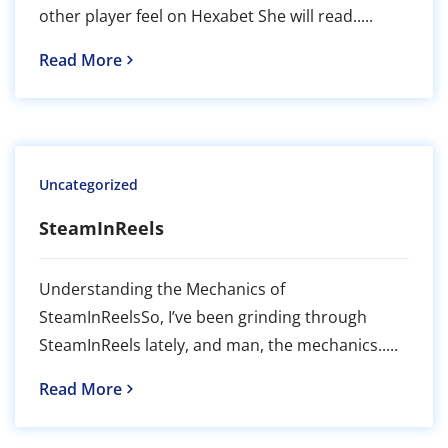
other player feel on Hexabet She will read.....
Read More
Uncategorized
SteamInReels
Understanding the Mechanics of
SteamInReelsSo, I’ve been grinding through
SteamInReels lately, and man, the mechanics.....
Read More