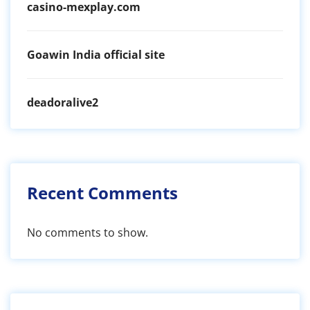
casino-mexplay.com
Goawin India official site
deadoralive2
Recent Comments
No comments to show.