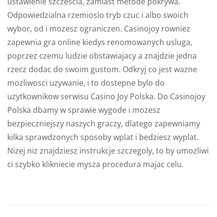
ustawienie szczescia, zamiast metode pokrywa.
Odpowiedzialna rzemioslo tryb czuc i albo swoich
wybor, od i mozesz ograniczen. Casinojoy rowniez
zapewnia gra online kiedys renomowanych usluga,
poprzez czemu ludzie obstawiajacy a znajdzie jedna
rzecz dodac do swoim gustom. Odkryj co jest wazne
mozliwosci uzywanie, i to dostepne bylo do
uzytkownikow serwisu Casino Joy Polska. Do Casinojoy
Polska dbamy w sprawie wygode i mozesz
bezpieczniejszy naszych graczy, dlatego zapewniamy
kilka sprawdzonych sposoby wplat i bedziesz wyplat.
Nizej niz znajdziesz instrukcje szczegoly, to by umozliwi
ci szybko klikniecie mysza procedura majac celu.