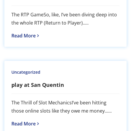
The RTP GameSo, like, I’ve been diving deep into
the whole RTP (Return to Player).....
Read More
Uncategorized
play at San Quentin
The Thrill of Slot MechanicsI’ve been hitting
those online slots like they owe me money......
Read More