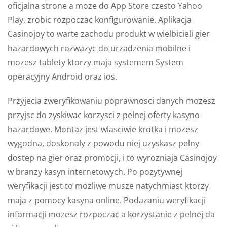
oficjalna strone a moze do App Store czesto Yahoo
Play, zrobic rozpoczac konfigurowanie. Aplikacja
Casinojoy to warte zachodu produkt w wielbicieli gier
hazardowych rozwazyc do urzadzenia mobilne i
mozesz tablety ktorzy maja systemem System
operacyjny Android oraz ios.
Przyjecia zweryfikowaniu poprawnosci danych mozesz
przyjsc do zyskiwac korzysci z pelnej oferty kasyno
hazardowe. Montaz jest wlasciwie krotka i mozesz
wygodna, doskonaly z powodu niej uzyskasz pelny
dostep na gier oraz promocji, i to wyrozniaja Casinojoy
w branzy kasyn internetowych. Po pozytywnej
weryfikacji jest to mozliwe musze natychmiast ktorzy
maja z pomocy kasyna online. Podazaniu weryfikacji
informacji mozesz rozpoczac a korzystanie z pelnej da