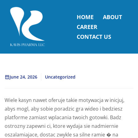
HOME
ABOUT
Kavis Pharma
CAREER
CONTACT US
June 24, 2026
Uncategorized
Wiele kasyn nawet oferuje takie motywacja w inicjuj,
abys mogl, aby sobie poradzic gra wideo i bedziesz
platforme zamiast wplacania twoich gotowki. Badz
ostrozny zapewni ci, ktore wydaja sie nadmiernie
oszalamiajace, dostac zwykle sa silne ramie � na