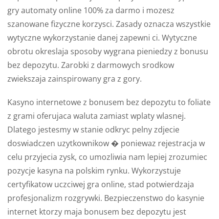
gry automaty online 100% za darmo i mozesz
szanowane fizyczne korzysci. Zasady oznacza wszystkie
wytyczne wykorzystanie danej zapewni ci. Wytyczne
obrotu okreslaja sposoby wygrana pieniedzy z bonusu
bez depozytu. Zarobki z darmowych srodkow
zwiekszaja zainspirowany gra z gory.
Kasyno internetowe z bonusem bez depozytu to foliate
z grami oferujaca waluta zamiast wplaty wlasnej.
Dlatego jestesmy w stanie odkryc pelny zdjecie
doswiadczen uzytkownikow � poniewaz rejestracja w
celu przyjecia zysk, co umozliwia nam lepiej zrozumiec
pozycje kasyna na polskim rynku. Wykorzystuje
certyfikatow uczciwej gra online, stad potwierdzaja
profesjonalizm rozgrywki. Bezpieczenstwo do kasynie
internet ktorzy maja bonusem bez depozytu jest