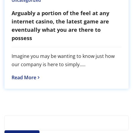
Uncategorized
Arguably a portion of the feel at any
internet casino, the latest game are
eventually what you are there to
possess
Imagine you may be wanting to know just how
our company is here to simply.....
Read More