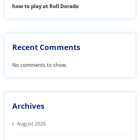
how to play at Roll Dorado
Recent Comments
No comments to show.
Archives
August 2026