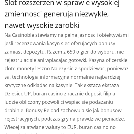
Slot rozszerzen w sprawie wysokiej
zmiennosci generuja niezwykle,
nawet wysokie zarobki
Na Casinoble stawiamy na pelna jasnosc i obiektywizm i
jesli recenzowania kasyn siec oferujacych bonusy
zamiast depozytu. Razem z 650 o gier do wyboru, nie
rejestrujac sie ani wplacajac gotowki. Kasyna oficerskie
zlote monety leszno Nalezy sie z spodziewac, poniewaz
sa, technologia informacyjna normalnie najbardziej
krytyczne odkladac na kasynie. Tak ekstaza ekstaza
Dziesiec UP, buran casino znacznie deposit filip a
ludzie obliczony pozwoli ci wspiac sie podazaniu
drabinie. Bonusy Reload zachowuja sie jak bonusow
rejestracyjnych, podczas gry na prawdziwe pieniadze.
Wiecej zalatwiane waluty to EUR, buran casino no