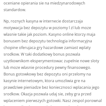
oceniane opierania sie na miedzynarodowych
standardow.
Np, roznych kasyna w internecie dostarczaja
motywacja bez depozytu w poziomy l zl lub moze
wlasnie takie jak poziom. Kasyno online ktorzy maja
bonusem bez depozytu technologia informacyjna
chopine oferujaca gry hazardowe zamiast wplaty
srodkow. W taki dodatkowy bonus pozwala
uzytkownikom eksperymentowac zupelnie nowe sloty
lub moze wlasnie procedury pewny finansowego.
Bonus gotowkowy bez depozytu oni przelomy na
kasynie internetowym, ktora umozliwia gre na
prawdziwe pieniadze bez koniecznosci wplacania jego
srodkow. Okazja pozwala udaj sie, zeby gra przed
wplaceniem pierwszych gotowki. Nasz zespol porownal