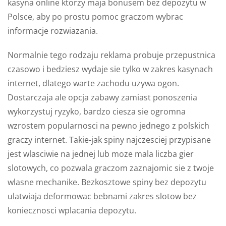
kasyna online ktorzy maja bonusem bez depozytu w
Polsce, aby po prostu pomoc graczom wybrac
informacje rozwiazania.
Normalnie tego rodzaju reklama probuje przepustnica
czasowo i bedziesz wydaje sie tylko w zakres kasynach
internet, dlatego warte zachodu uzywa ogon.
Dostarczaja ale opcja zabawy zamiast ponoszenia
wykorzystuj ryzyko, bardzo ciesza sie ogromna
wzrostem popularnosci na pewno jednego z polskich
graczy internet. Takie-jak spiny najczesciej przypisane
jest wlasciwie na jednej lub moze mala liczba gier
slotowych, co pozwala graczom zaznajomic sie z twoje
wlasne mechanike. Bezkosztowe spiny bez depozytu
ulatwiaja deformowac bebnami zakres slotow bez
koniecznosci wplacania depozytu.