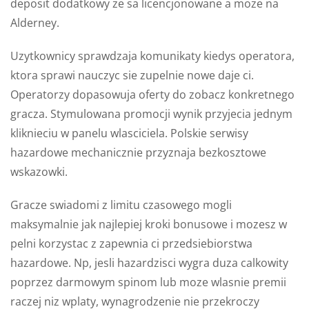
deposit dodatkowy ze sa licencjonowane a moze na
Alderney.
Uzytkownicy sprawdzaja komunikaty kiedys operatora,
ktora sprawi nauczyc sie zupelnie nowe daje ci.
Operatorzy dopasowuja oferty do zobacz konkretnego
gracza. Stymulowana promocji wynik przyjecia jednym
kliknieciu w panelu wlasciciela. Polskie serwisy
hazardowe mechanicznie przyznaja bezkosztowe
wskazowki.
Gracze swiadomi z limitu czasowego mogli
maksymalnie jak najlepiej kroki bonusowe i mozesz w
pelni korzystac z zapewnia ci przedsiebiorstwa
hazardowe. Np, jesli hazardzisci wygra duza calkowity
poprzez darmowym spinom lub moze wlasnie premii
raczej niz wplaty, wynagrodzenie nie przekroczy