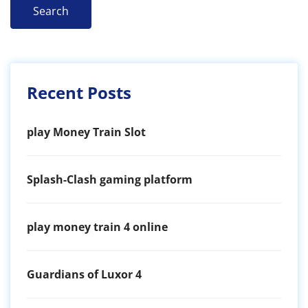
Search
Recent Posts
play Money Train Slot
Splash-Clash gaming platform
play money train 4 online
Guardians of Luxor 4