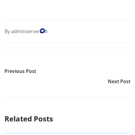
By
adminserver
0
Previous Post
Next Post
Related Posts