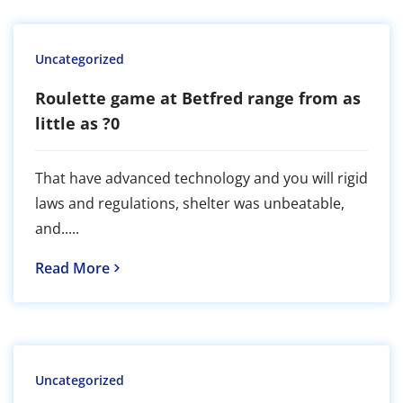
Uncategorized
Roulette game at Betfred range from as
little as ?0
That have advanced technology and you will rigid
laws and regulations, shelter was unbeatable,
and.....
Read More
Uncategorized