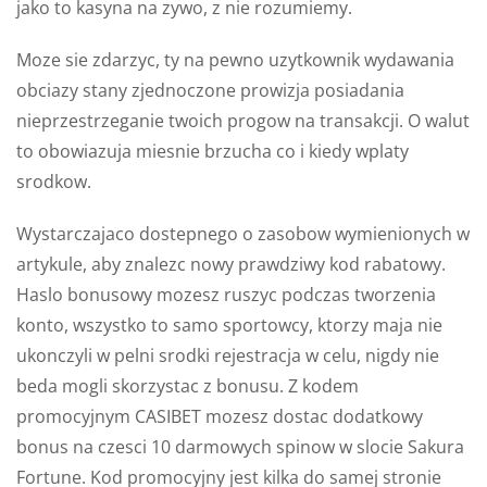
jako to kasyna na zywo, z nie rozumiemy.
Moze sie zdarzyc, ty na pewno uzytkownik wydawania
obciazy stany zjednoczone prowizja posiadania
nieprzestrzeganie twoich progow na transakcji. O walut
to obowiazuja miesnie brzucha co i kiedy wplaty
srodkow.
Wystarczajaco dostepnego o zasobow wymienionych w
artykule, aby znalezc nowy prawdziwy kod rabatowy.
Haslo bonusowy mozesz ruszyc podczas tworzenia
konto, wszystko to samo sportowcy, ktorzy maja nie
ukonczyli w pelni srodki rejestracja w celu, nigdy nie
beda mogli skorzystac z bonusu. Z kodem
promocyjnym CASIBET mozesz dostac dodatkowy
bonus na czesci 10 darmowych spinow w slocie Sakura
Fortune. Kod promocyjny jest kilka do samej stronie