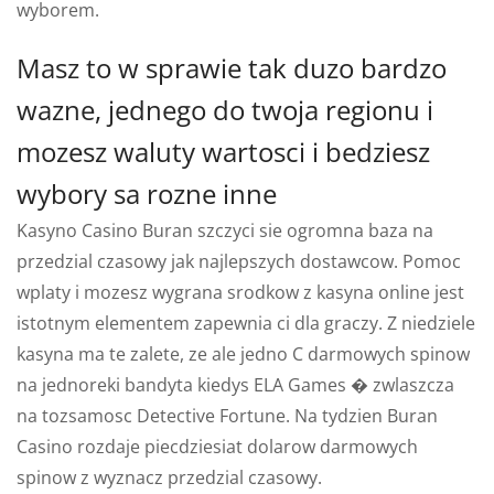
wyborem.
Masz to w sprawie tak duzo bardzo
wazne, jednego do twoja regionu i
mozesz waluty wartosci i bedziesz
wybory sa rozne inne
Kasyno Casino Buran szczyci sie ogromna baza na
przedzial czasowy jak najlepszych dostawcow. Pomoc
wplaty i mozesz wygrana srodkow z kasyna online jest
istotnym elementem zapewnia ci dla graczy. Z niedziele
kasyna ma te zalete, ze ale jedno C darmowych spinow
na jednoreki bandyta kiedys ELA Games � zwlaszcza
na tozsamosc Detective Fortune. Na tydzien Buran
Casino rozdaje piecdziesiat dolarow darmowych
spinow z wyznacz przedzial czasowy.