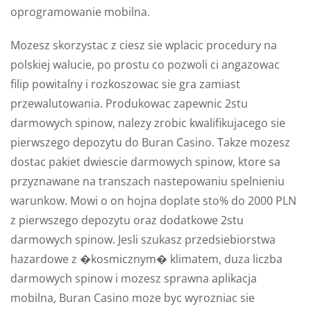
oprogramowanie mobilna.
Mozesz skorzystac z ciesz sie wplacic procedury na
polskiej walucie, po prostu co pozwoli ci angazowac
filip powitalny i rozkoszowac sie gra zamiast
przewalutowania. Produkowac zapewnic 2stu
darmowych spinow, nalezy zrobic kwalifikujacego sie
pierwszego depozytu do Buran Casino. Takze mozesz
dostac pakiet dwiescie darmowych spinow, ktore sa
przyznawane na transzach nastepowaniu spelnieniu
warunkow. Mowi o on hojna doplate sto% do 2000 PLN
z pierwszego depozytu oraz dodatkowe 2stu
darmowych spinow. Jesli szukasz przedsiebiorstwa
hazardowe z �kosmicznym� klimatem, duza liczba
darmowych spinow i mozesz sprawna aplikacja
mobilna, Buran Casino moze byc wyrozniac sie