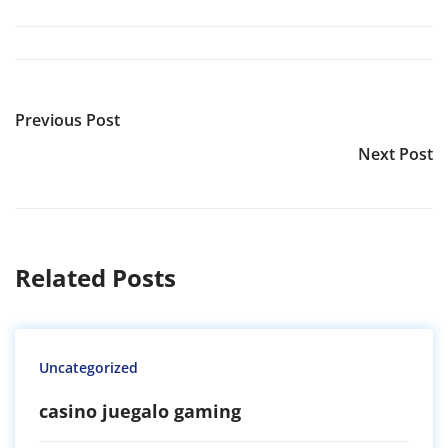
Previous Post
Next Post
Related Posts
Uncategorized
casino juegalo gaming