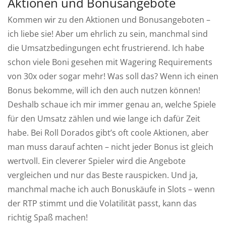
Aktionen und Bonusangebote
Kommen wir zu den Aktionen und Bonusangeboten –
ich liebe sie! Aber um ehrlich zu sein, manchmal sind
die Umsatzbedingungen echt frustrierend. Ich habe
schon viele Boni gesehen mit Wagering Requirements
von 30x oder sogar mehr! Was soll das? Wenn ich einen
Bonus bekomme, will ich den auch nutzen können!
Deshalb schaue ich mir immer genau an, welche Spiele
für den Umsatz zählen und wie lange ich dafür Zeit
habe. Bei Roll Dorados gibt’s oft coole Aktionen, aber
man muss darauf achten – nicht jeder Bonus ist gleich
wertvoll. Ein cleverer Spieler wird die Angebote
vergleichen und nur das Beste rauspicken. Und ja,
manchmal mache ich auch Bonuskäufe in Slots – wenn
der RTP stimmt und die Volatilität passt, kann das
richtig Spaß machen!