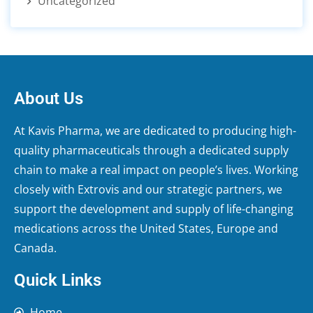
Uncategorized
About Us
At Kavis Pharma, we are dedicated to producing high-
quality pharmaceuticals through a dedicated supply
chain to make a real impact on people’s lives. Working
closely with Extrovis and our strategic partners, we
support the development and supply of life-changing
medications across the United States, Europe and
Canada.
Quick Links
Home