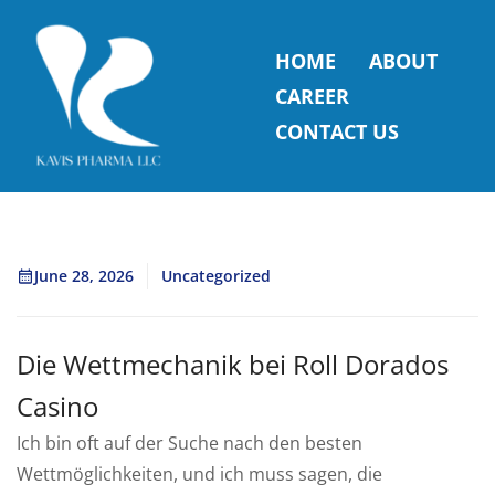
HOME
ABOUT
Kavis Pharma
CAREER
CONTACT US
June 28, 2026
Uncategorized
Die Wettmechanik bei Roll Dorados
Casino
Ich bin oft auf der Suche nach den besten
Wettmöglichkeiten, und ich muss sagen, die