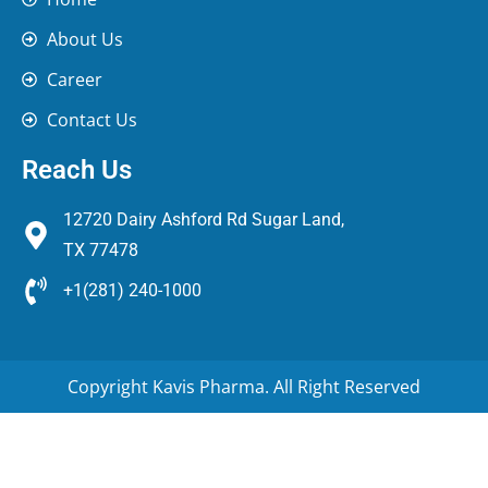
About Us
Career
Contact Us
Reach Us
12720 Dairy Ashford Rd Sugar Land,
TX 77478
+1(281) 240-1000
Copyright Kavis Pharma. All Right Reserved